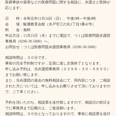
医療事故や薬害などの医療問題に関する相談に、弁護士と医師が
応じます。
日 時：令和元年11月24日（日）、午後1時～午後4時
会 場：駿優教育会館（水戸市三の丸1丁目1番42号）
料 金：無料
申込方法：11月21日（木）までに電話で、つくば医療問題弁護団
事務局（0296‐30‐5600）へ。
お問合せ：つくば医療問題弁護団事務局（0296‐30‐5600）
相談時間は，３０分です。
事前の完全予約制ですが，定員に達し次第終了となります。
申し込み予約は、当弁護団事務局（０２９６－３０－５６００）
までお願い致します。
また，当弁護団の過去の無料相談会にて、同内容につき、ご相談
された方については、申し込みをお断りさせて頂いておりますの
で、ご了承ください。
予約を頂いたのち、相談票を送付致しますので、相談日の前日ま
でに事務局まで記載の上、ご返送願います。
相談時間は、３０分となっておりますので、事前に相談票を送付